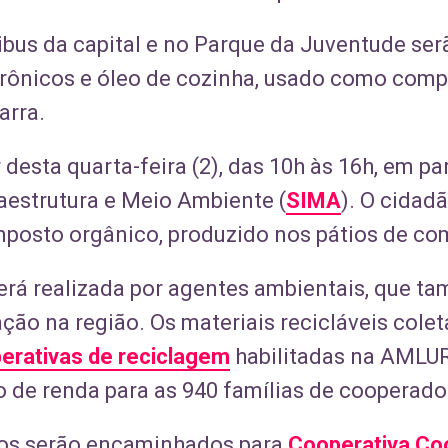
ibus da capital e no Parque da Juventude ser
letrônicos e óleo de cozinha, usado como com
arra.
 desta quarta-feira (2), das 10h às 16h, em p
raestrutura e Meio Ambiente (
SIMA
). O cidadã
mposto orgânico, produzido nos pátios de c
será realizada por agentes ambientais, que t
ção na região. Os materiais recicláveis cole
erativas de reciclagem
habilitadas na AMLUR
o de renda para as 940 famílias de cooperado
icos serão encaminhados para
Cooperativa Co