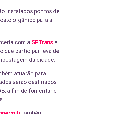
ão instalados pontos de
posto orgânico para a
arceria com a
SPTrans
e
o que participar leva de
ompostagem da cidade.
ambém atuarão para
tados serão destinados
B, a fim de fomentar e
s.
opermiti
, também