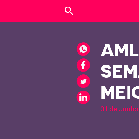
search
AML
SEM
MEI
01 de Junho