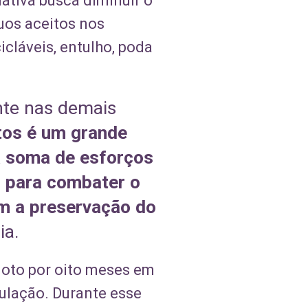
iativa busca diminuir o
duos aceitos nos
cláveis, entulho, poda
nte nas demais
tos é um grande
a soma de esforços
o para combater o
om a preservação do
ia.
iloto por oito meses em
pulação. Durante esse