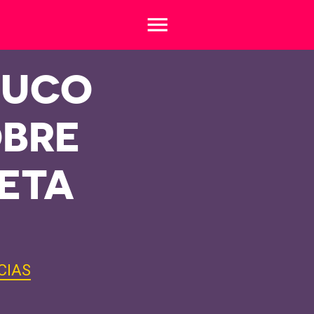
menu
OUCO
BRE
ETA
CIAS