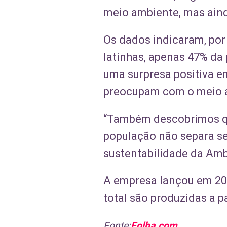
meio ambiente, mas aind
Os dados indicaram, po
latinhas, apenas 47% da
uma surpresa positiva e
preocupam com o meio a
“Também descobrimos qu
população não separa se
sustentabilidade da Ambe
A empresa lançou em 201
total são produzidas a pa
Fonte:
Folha.com