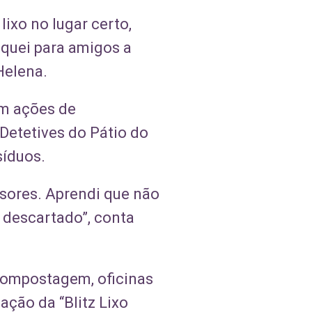
lixo no lugar certo,
liquei para amigos a
Helena.
em ações de
Detetives do Pátio do
síduos.
ssores. Aprendi que não
 descartado”, conta
Compostagem, oficinas
ação da “Blitz Lixo