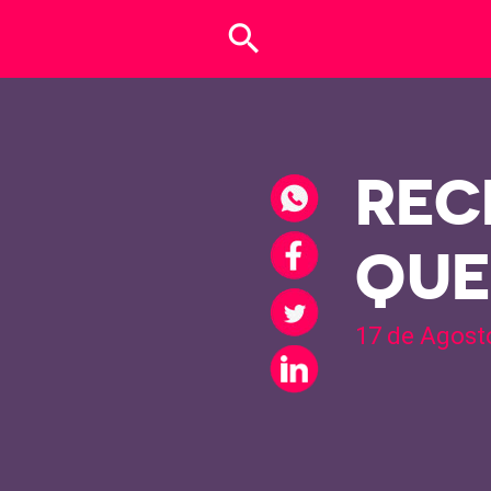
search
REC
QU
17 de Agost