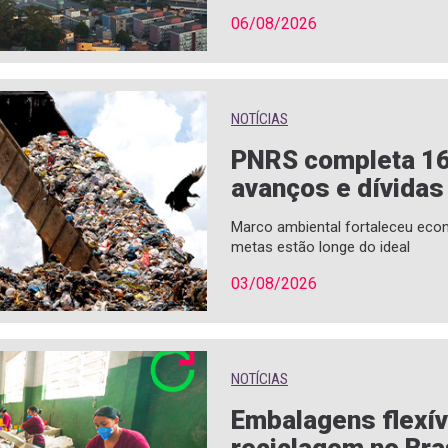
06/08/2026
NOTÍCIAS
PNRS completa 1
avanços e dívidas
Marco ambiental fortaleceu econ
metas estão longe do ideal
03/08/2026
NOTÍCIAS
Embalagens flexí
reciclagem no Bra