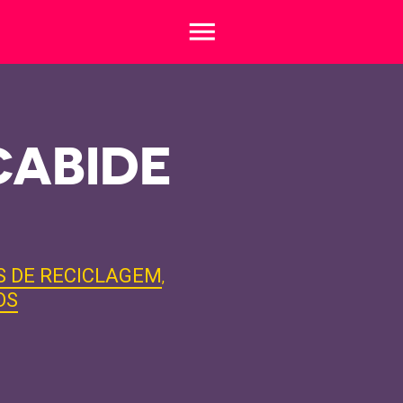
menu
CABIDE
S DE RECICLAGEM
,
OS