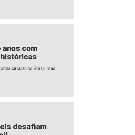
6 anos com
 históricas
omia circular no Brasil, mas
veis desafiam
sil