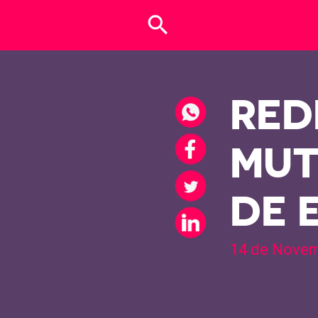
search
RED
MUT
DE 
14 de Novem