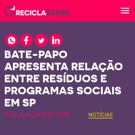
menu
BATE-PAPO
APRESENTA RELAÇÃO
ENTRE RESÍDUOS E
PROGRAMAS SOCIAIS
EM SP
03 de Junho de 2021,10h00
NOTÍCIAS