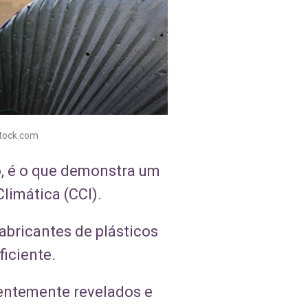
stock.com
co, é o que demonstra um
limática (CCI).
bricantes de plásticos
iciente.
entemente revelados e