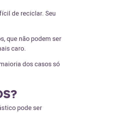
cil de reciclar. Seu
tos, que não podem ser
ais caro.
 maioria dos casos só
OS?
ástico pode ser