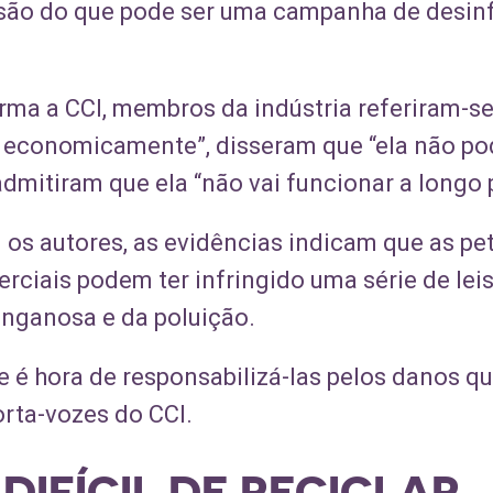
são do que pode ser uma campanha de desin
irma a CCI, membros da indústria referiram-s
l economicamente”, disseram que “ela não p
dmitiram que ela “não vai funcionar a longo 
os autores, as evidências indicam que as pet
ciais podem ter infringido uma série de leis
nganosa e da poluição.
 é hora de responsabilizá-las pelos danos qu
orta-vozes do CCI.
DIFÍCIL DE RECICLAR