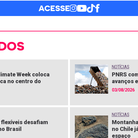
ACESSE
DOS
NOTÍCIAS
limate Week coloca
PNRS com
ica no centro do
avanços e
03/08/2026
NOTÍCIAS
flexíveis desafiam
Montanha
o Brasil
no Chile j
espaço