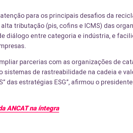
enção para os principais desafios da recicl
lta tributação (pis, cofins e ICMS) das organ
 de diálogo entre categoria e indústria, e fac
empresas.
 ampliar parcerias com as organizações de ca
 sistemas de rastreabilidade na cadeia e va
o “S” das estratégias ESG”, afirmou o presiden
a da ANCAT na íntegra