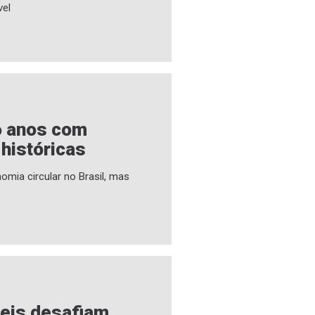
vel
6 anos com
 históricas
omia circular no Brasil, mas
veis desafiam