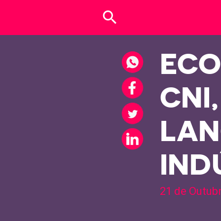
search
ECO
CNI,
LAN
IND
21 de Outub