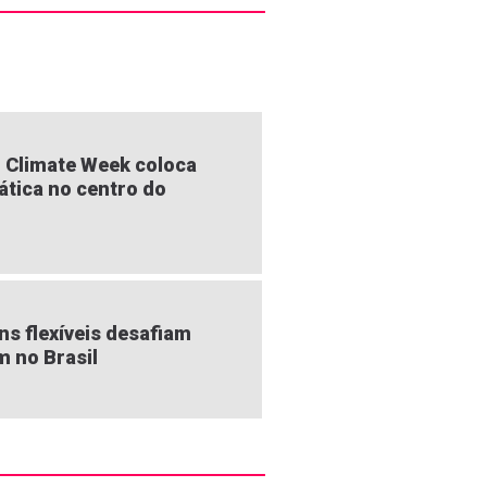
 Climate Week coloca
ática no centro do
s flexíveis desafiam
m no Brasil