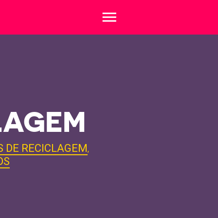
menu
CLAGEM
S DE RECICLAGEM
,
OS