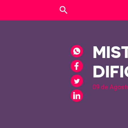
search
MIS
DIF
09 de Agost