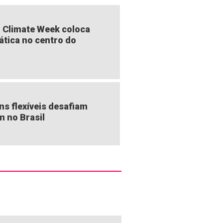
 Climate Week coloca
ática no centro do
s flexíveis desafiam
m no Brasil