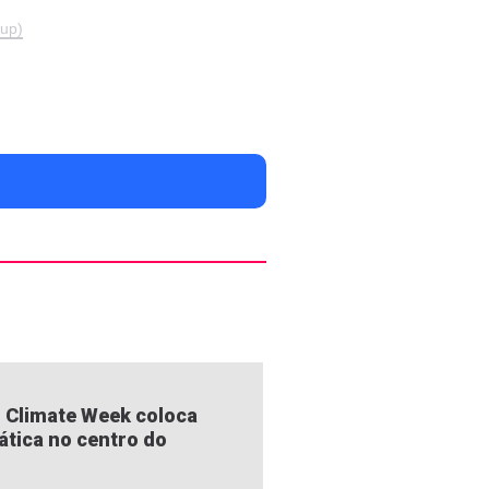
up)
 Climate Week coloca
ática no centro do