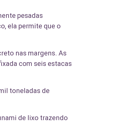
amente pesadas
o, ela permite que o
creto nas margens. As
ixada com seis estacas
mil toneladas de
unami de lixo trazendo
t.