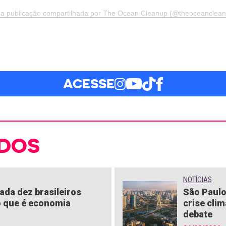
a publicação compartilhada por The Ocean Cleanup (@theoceanclean
ACESSE
DOS
NOTÍCIAS
ada dez brasileiros
São Paulo
 que é economia
crise clim
debate