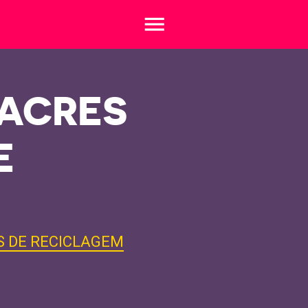
menu
LACRES
E
S DE RECICLAGEM