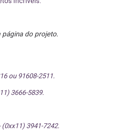
tos incríveis.
a página do projeto.
2816 ou 91608-2511.
x11) 3666-5839.
- (0xx11) 3941-7242.