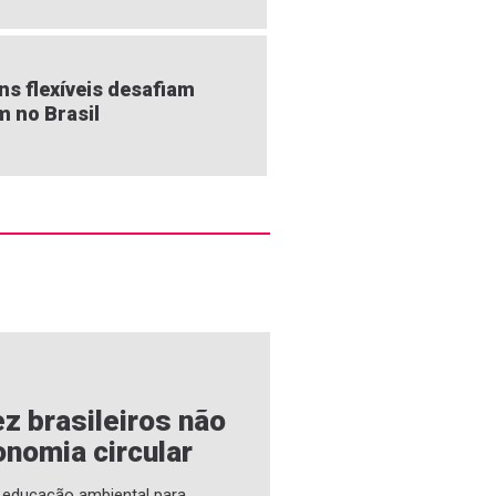
s flexíveis desafiam
m no Brasil
z brasileiros não
nomia circular
a educação ambiental para