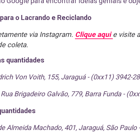
 Google para encontrar ideias geniais e obje
para o Lacrando e Reciclando
etamente via Instagram.
Clique aqui
e visite 
de coleta.
s quantidades
edrich Von Voith, 155, Jaraguá - (0xx11) 3942-
 Rua Brigadeiro Galvão, 779, Barra Funda - (0x
quantidades
 de Almeida Machado, 401, Jaraguá, São Paulo 