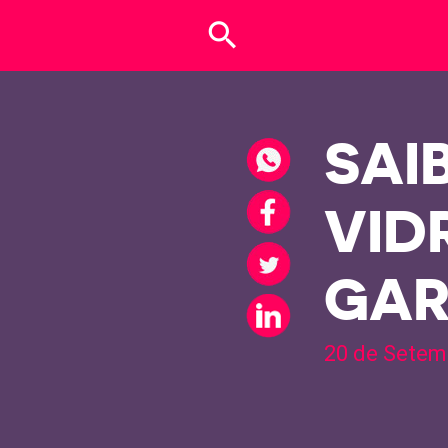
search
SAI
VID
GAR
20 de Setem