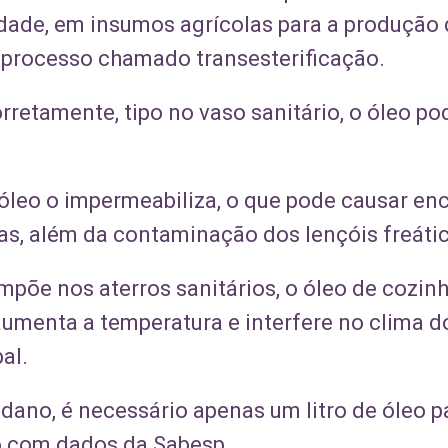
idade, em insumos agrícolas para a produção
m processo chamado transesterificação.
retamente, tipo no vaso sanitário, o óleo po
o óleo o impermeabiliza, o que pode causar e
s, além da contaminação dos lençóis freáti
põe nos aterros sanitários, o óleo de cozinh
aumenta a temperatura e interfere no clima d
al.
 dano, é necessário apenas um litro de óleo 
do com dados da Sabesp.