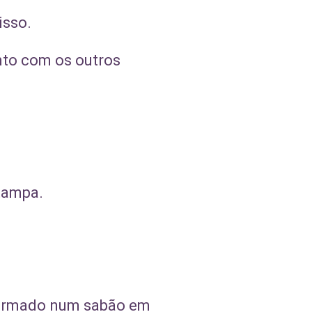
isso.
unto com os outros
 tampa.
sformado num sabão em