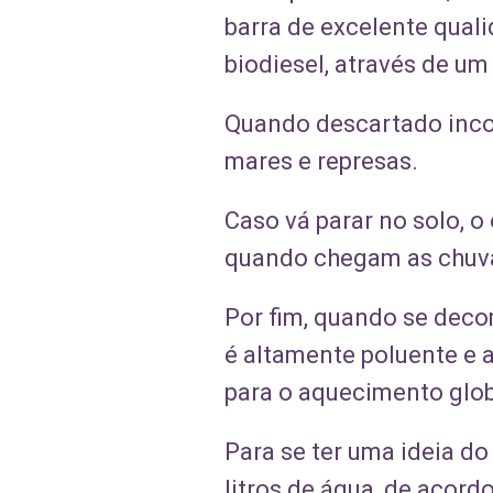
barra de excelente qual
biodiesel, através de u
Quando descartado incor
mares e represas.
Caso vá parar no solo, 
quando chegam as chuva
Por fim, quando se decom
é altamente poluente e 
para o aquecimento glob
Para se ter uma ideia do
litros de água, de acor