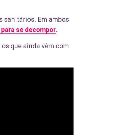
os sanitários. Em ambos
 para se decompor
.
ar os que ainda vêm com