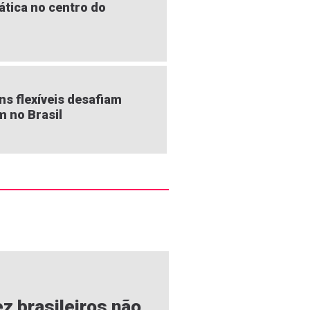
ática no centro do
s flexíveis desafiam
m no Brasil
z brasileiros não