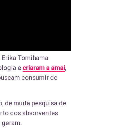
e Erika Tomihama
ologia e
criaram a amai
,
 buscam consumir de
ro, de muita pesquisa de
rto dos absorventes
e geram.