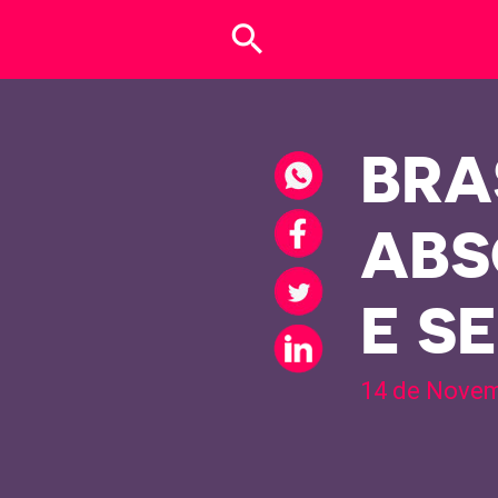
search
BRA
ABS
E S
14 de Novem