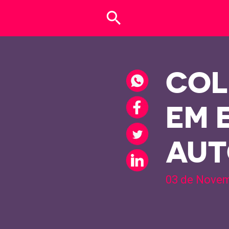
search
COL
EM 
AUT
03 de Novem