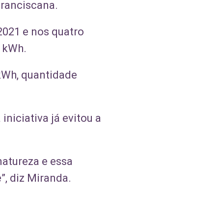
franciscana.
2021 e nos quatro
l kWh.
 kWh, quantidade
niciativa já evitou a
natureza e essa
, diz Miranda.