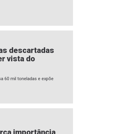
as descartadas
er vista do
sa 60 mil toneladas e expõe
orça importância