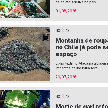
da coleta seletiva no país
01/08/2026
NOTÍCIAS
Montanha de roup
no Chile já pode s
espaço
Lixão têxtil no Atacama ultrapas
impactos da indústria têxtil
29/07/2026
NOTÍCIAS
Morte de gari ref