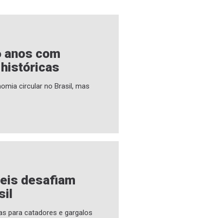
6 anos com
 históricas
omia circular no Brasil, mas
veis desafiam
sil
as para catadores e gargalos