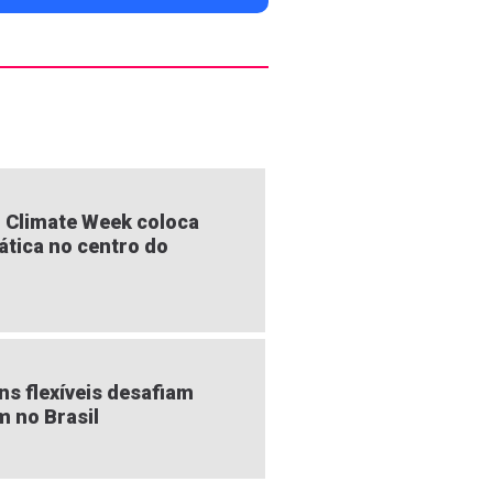
 Climate Week coloca
ática no centro do
s flexíveis desafiam
m no Brasil