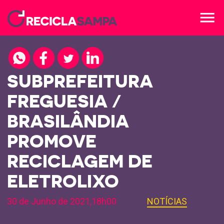
menu
SUBPREFEITURA
FREGUESIA /
BRASILÂNDIA
PROMOVE
RECICLAGEM DE
ELETROLIXO
30 de Junho de 2021,18h00
NOTÍCIAS