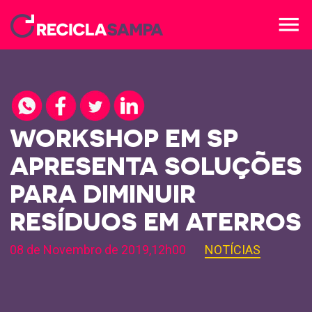
menu
WORKSHOP EM SP
APRESENTA SOLUÇÕES
PARA DIMINUIR
RESÍDUOS EM ATERROS
08 de Novembro de 2019,12h00
NOTÍCIAS