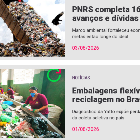
PNRS completa 1
avanços e dívidas
Marco ambiental fortaleceu econ
metas estão longe do ideal
03/08/2026
NOTÍCIAS
Embalagens flexí
reciclagem no Bra
Diagnóstico da Yattó expõe perd
da coleta seletiva no país
01/08/2026