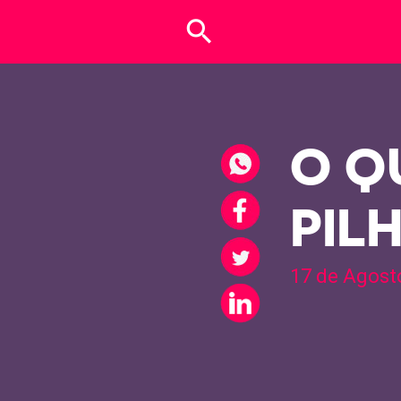
search
O Q
PIL
17 de Agost