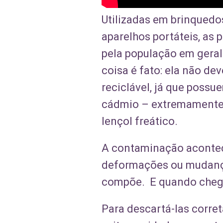
Utilizadas em brinquedos
aparelhos portáteis, as
pela população em gera
coisa é fato: ela não d
reciclável, já que pos
cádmio – extremamente p
lençol freático.
A contaminação acontece
deformações ou mudança
compõe. E quando chega
Para descartá-las corre