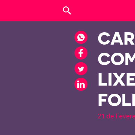
search
CAR
COM
LIX
FOL
21 de Fever