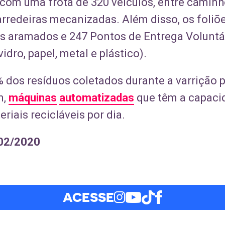
com uma frota de 320 veículos, entre camin
arredeiras mecanizadas. Além disso, os foliõe
os aramados e 247 Pontos de Entrega Voluntá
vidro, papel, metal e plástico).
% dos resíduos coletados durante a varrição p
m,
máquinas
automatizadas
que têm a capaci
riais recicláveis por dia.
/02/2020
ACESSE