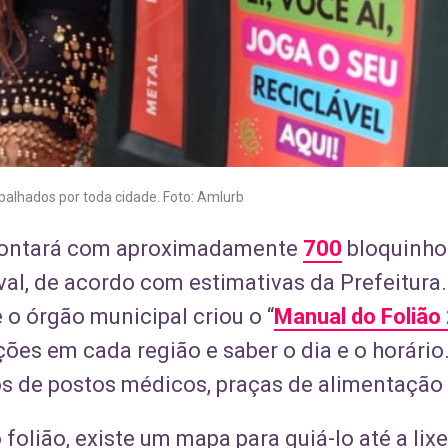
palhados por toda cidade. Foto: Amlurb
 contará com aproximadamente
700
bloquinho
al, de acordo com estimativas da Prefeitura.
o órgão municipal criou o “
Manual do Folião
ções em cada região e saber o dia e o horári
 de postos médicos, praças de alimentação 
 folião, existe um mapa para guiá-lo até a lix