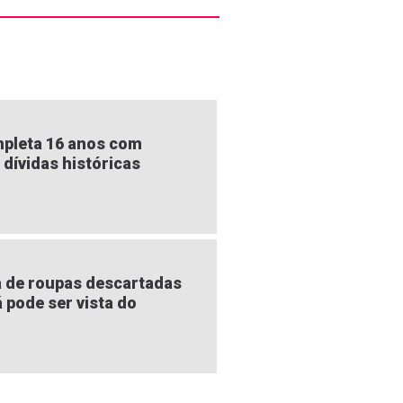
pleta 16 anos com
 dívidas históricas
 de roupas descartadas
á pode ser vista do