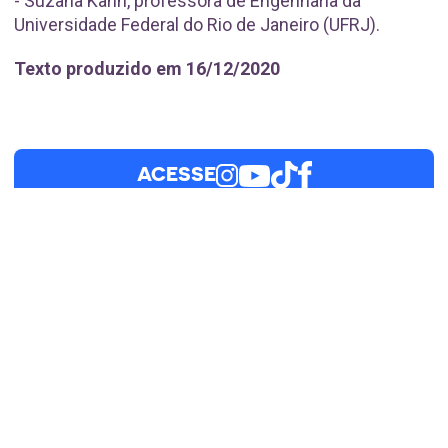
- Suzana Kahn, professora de Engenharia da
Universidade Federal do Rio de Janeiro (UFRJ).
Texto produzido em 16/12/2020
ACESSE
RELACIONADOS
NOTÍCIAS
São Paulo Climate Week coloca
crise climática no centro do
debate