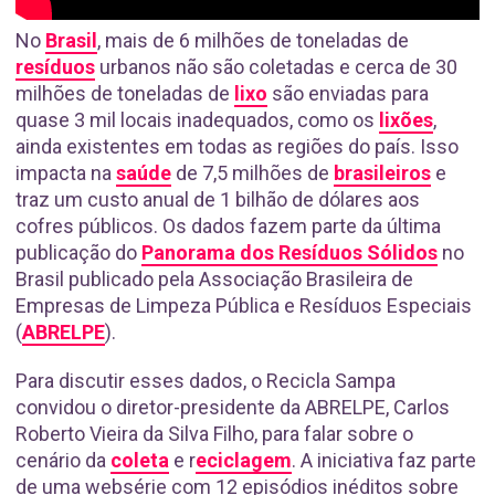
No
Brasil
, mais de 6 milhões de toneladas de
resíduos
urbanos não são coletadas e cerca de 30
milhões de toneladas de
lixo
são enviadas para
quase 3 mil locais inadequados, como os
lixões
,
ainda existentes em todas as regiões do país. Isso
impacta na
saúde
de 7,5 milhões de
brasileiros
e
traz um custo anual de 1 bilhão de dólares aos
cofres públicos. Os dados fazem parte da última
publicação do
Panorama dos Resíduos Sólidos
no
Brasil publicado pela Associação Brasileira de
Empresas de Limpeza Pública e Resíduos Especiais
(
ABRELPE
).
Para discutir esses dados, o Recicla Sampa
convidou o diretor-presidente da ABRELPE, Carlos
Roberto Vieira da Silva Filho, para falar sobre o
cenário da
coleta
e r
eciclagem
. A iniciativa faz parte
de uma websérie com 12 episódios inéditos sobre